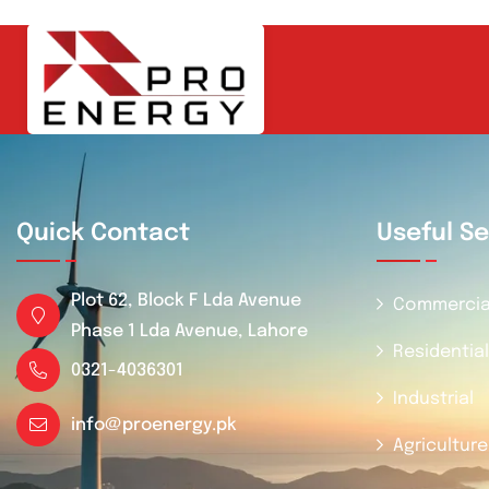
Quick Contact
Useful Se
Plot 62, Block F Lda Avenue
Commercia
Phase 1 Lda Avenue, Lahore
Residential
0321-4036301
Industrial
info@proenergy.pk
Agriculture