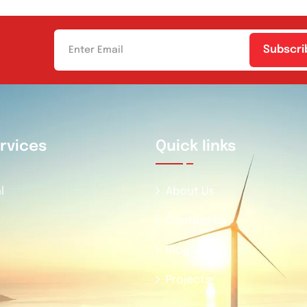
Subscri
rvices
Quick Iinks
l
About Us
Contact Us
Blog
Projects