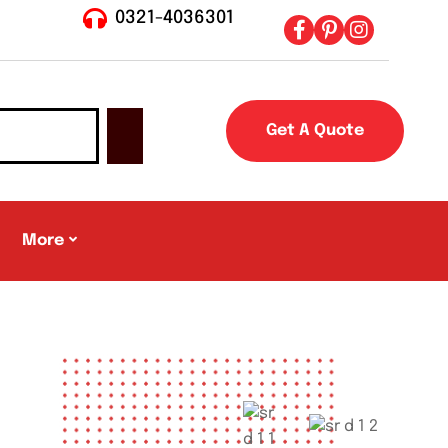
0321-4036301
Get A Quote
More